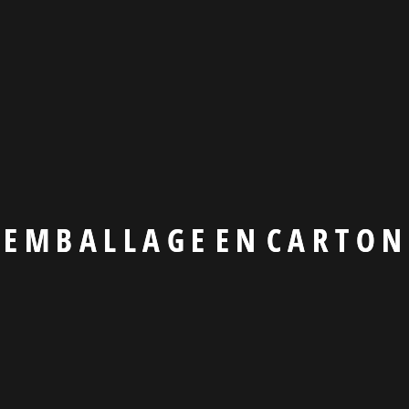
E
M
B
A
L
L
A
G
E
E
N
C
A
R
T
O
N