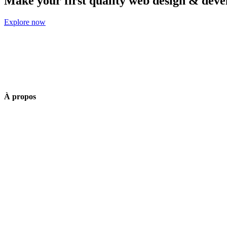
Make your first quality web design & dev
Explore now
À propos